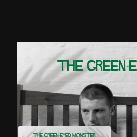
預告
劇照
推薦影片
劇情介紹