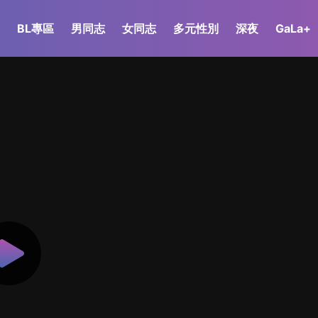
BL專區
男同志
女同志
多元性別
深夜
GaLa+