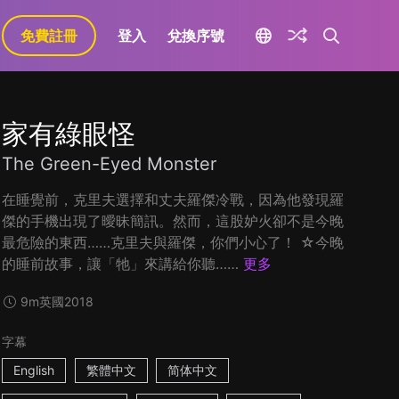
免費註冊
登入
兌換序號
家有綠眼怪
The Green-Eyed Monster
在睡覺前，克里夫選擇和丈夫羅傑冷戰，因為他發現羅
傑的手機出現了曖昧簡訊。然而，這股妒火卻不是今晚
最危險的東西……克里夫與羅傑，你們小心了！ ☆今晚
的睡前故事，讓「牠」來講給你聽……
更多
9m
英國
2018
字幕
English
繁體中文
简体中文