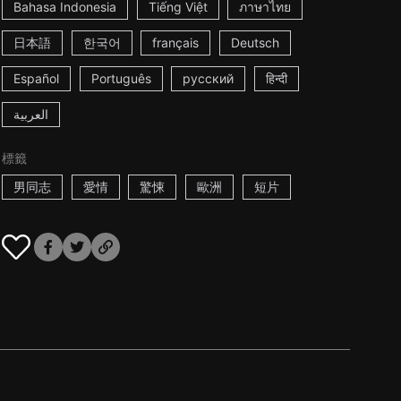
Bahasa Indonesia
Tiếng Việt
ภาษาไทย
日本語
한국어
français
Deutsch
Español
Português
русский
हिन्दी
العربية
標籤
男同志
愛情
驚悚
歐洲
短片