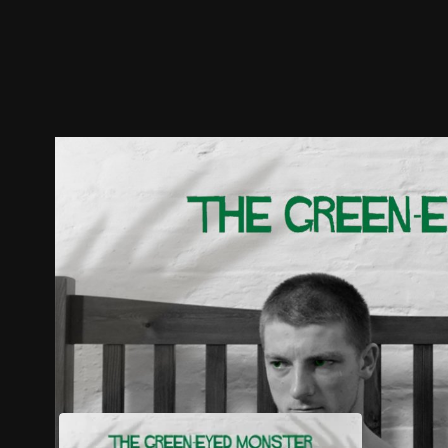
預告
劇照
推薦影片
劇情介紹