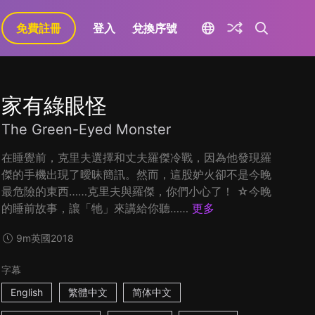
免費註冊
登入
兌換序號
家有綠眼怪
The Green-Eyed Monster
在睡覺前，克里夫選擇和丈夫羅傑冷戰，因為他發現羅
傑的手機出現了曖昧簡訊。然而，這股妒火卻不是今晚
最危險的東西……克里夫與羅傑，你們小心了！ ☆今晚
的睡前故事，讓「牠」來講給你聽……
更多
9m
英國
2018
字幕
English
繁體中文
简体中文