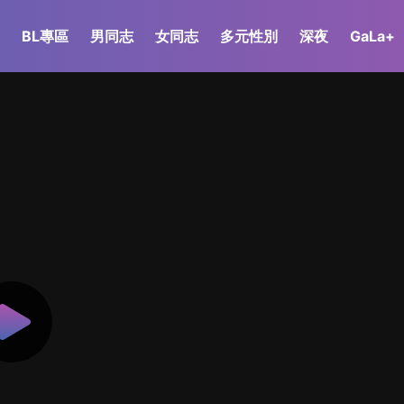
BL專區
男同志
女同志
多元性別
深夜
GaLa+