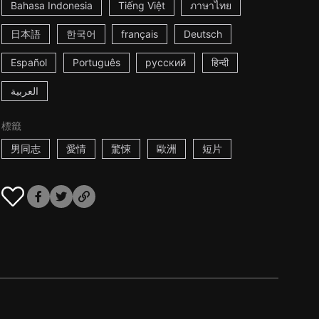
Bahasa Indonesia
Tiếng Việt
ภาษาไทย
日本語
한국어
français
Deutsch
Español
Português
русский
हिन्दी
العربية
標籤
男同志
愛情
驚悚
歐洲
短片