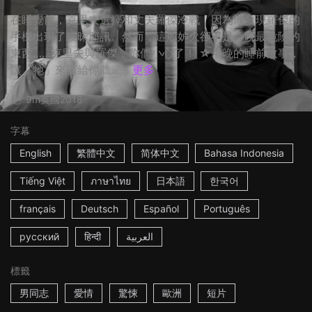
在睡覺前，克里夫選擇和丈夫羅傑冷戰，因為他發現羅傑的
手機出現了曖昧簡訊。然而，這股妒火卻不是今晚最危險的
東西……克里夫與羅傑，你們小心了！ ☆今晚的睡前故事，
讓「牠」來講給你聽……
更多
9m
英國
2018
字幕
English
繁體中文
简体中文
Bahasa Indonesia
Tiếng Việt
ภาษาไทย
日本語
한국어
français
Deutsch
Español
Português
русский
हिन्दी
العربية
標籤
男同志
愛情
驚悚
歐洲
短片