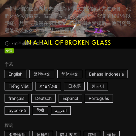
一對年輕的巴基斯坦夫婦正準備與丈夫的家人共進晚餐，他
們必須保持微笑、假裝正常，好讓那個無法公開的秘密得以
隱瞞。然而，瀰漫在廚房裡的緊張氛圍逐漸擴散，他們究竟
還能偽裝多久？ ☆別人不能理解的那條...
更多
7m
巴基斯坦
2020
免費
字幕
English
繁體中文
简体中文
Bahasa Indonesia
Tiếng Việt
ภาษาไทย
日本語
한국어
français
Deutsch
Español
Português
русский
हिन्दी
العربية
標籤
多元性別
跨性別
同志家長
亞洲
短片