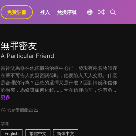
免費註冊
登入
兌換序號
無罪密友
A Particular Friend
當神父馬修在他任職的治療中心裡，發現有兩名牧師存
在著不可告人的親密關係時，他便陷入天人交戰。什麼
是合理的行為？正確的選擇又是什麼？面對情感和信仰
的衝突，馬修該如何化解…… ☆在信仰面前，你有勇...
更多
15m
愛爾蘭
2022
字幕
English
繁體中文
简体中文