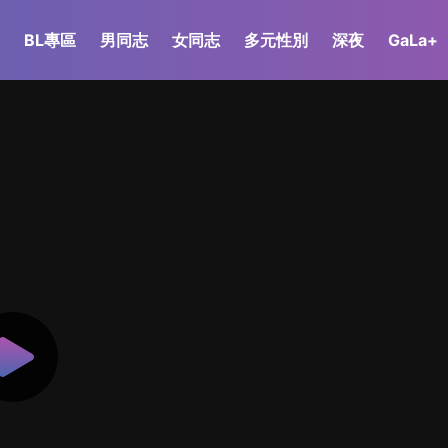
BL專區
男同志
女同志
多元性別
深夜
GaLa+