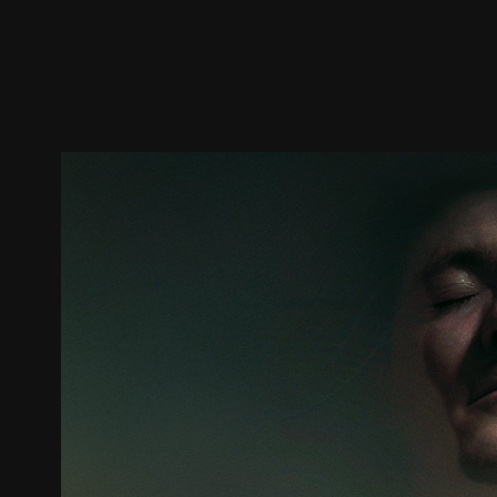
預告
劇照
推薦影片
劇情介紹