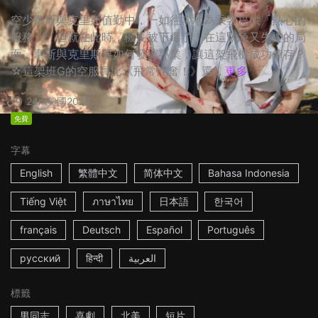
空少韋斯與克里斯值勤中，一如往常地為乘客提供「熱心的
服務」。但就在此時，機長被下毒了！在這緊急又失控的局
面，韋斯與克里斯要如何發揮專業，讓這架飛機成功倖存？
☆這架班G的空服員比《飛常性奮！》還...
更多
24m
美國
2022
免費
字幕
English
繁體中文
简体中文
Bahasa Indonesia
Tiếng Việt
ภาษาไทย
日本語
한국어
français
Deutsch
Español
Português
русский
हिन्दी
العربية
標籤
男同志
喜劇
北美
短片