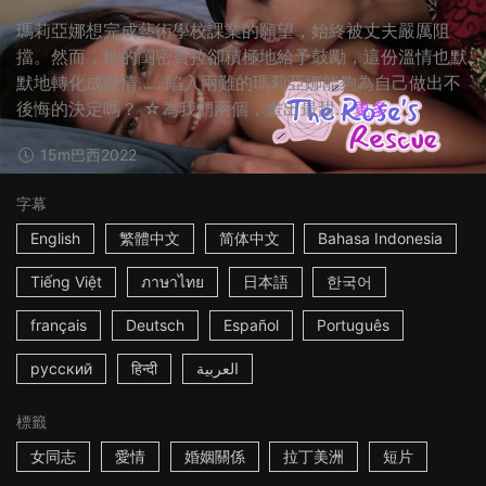
瑪莉亞娜想完成藝術學校課業的願望，始終被丈夫嚴厲阻
擋。然而，她的閨密寶拉卻積極地給予鼓勵，這份溫情也默
默地轉化成愛情……陷入兩難的瑪莉亞娜能夠為自己做出不
後悔的決定嗎？ ☆為我們兩個，畫出最甜...
更多
15m
巴西
2022
字幕
English
繁體中文
简体中文
Bahasa Indonesia
Tiếng Việt
ภาษาไทย
日本語
한국어
français
Deutsch
Español
Português
русский
हिन्दी
العربية
標籤
女同志
愛情
婚姻關係
拉丁美洲
短片