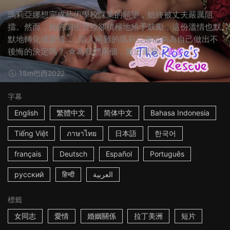
瑪莉亞娜想完成藝術學校課業的願望，始終被丈夫嚴厲阻
擋。然而，她的閨密寶拉卻積極地給予鼓勵，這份溫情也默
默地轉化成愛情……陷入兩難的瑪莉亞娜能夠為自己做出不
後悔的決定嗎？ ☆為我們兩個，畫出最甜...
更多
15m
巴西
2022
字幕
English
繁體中文
简体中文
Bahasa Indonesia
Tiếng Việt
ภาษาไทย
日本語
한국어
français
Deutsch
Español
Português
русский
हिन्दी
العربية
標籤
女同志
愛情
婚姻關係
拉丁美洲
短片