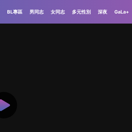
BL專區
男同志
女同志
多元性別
深夜
GaLa+