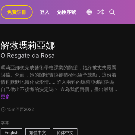
免費註冊
登入
兌換序號
解救瑪莉亞娜
O Resgate da Rosa
瑪莉亞娜想完成藝術學校課業的願望，始終被丈夫嚴厲
阻擋。然而，她的閨密寶拉卻積極地給予鼓勵，這份溫
情也默默地轉化成愛情……陷入兩難的瑪莉亞娜能夠為
自己做出不後悔的決定嗎？ ☆為我們兩個，畫出最甜...
更多
15m
巴西
2022
字幕
English
繁體中文
简体中文