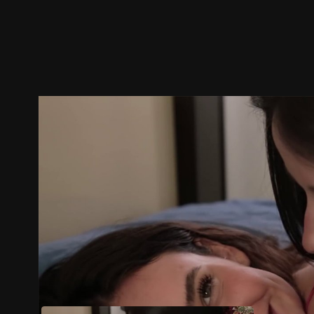
預告
劇照
推薦影片
劇情介紹