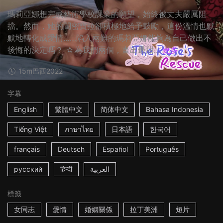
瑪莉亞娜想完成藝術學校課業的願望，始終被丈夫嚴厲阻
擋。然而，她的閨密寶拉卻積極地給予鼓勵，這份溫情也默
默地轉化成愛情……陷入兩難的瑪莉亞娜能夠為自己做出不
後悔的決定嗎？ ☆為我們兩個，畫出最甜...
更多
15m
巴西
2022
字幕
English
繁體中文
简体中文
Bahasa Indonesia
Tiếng Việt
ภาษาไทย
日本語
한국어
français
Deutsch
Español
Português
русский
हिन्दी
العربية
標籤
女同志
愛情
婚姻關係
拉丁美洲
短片