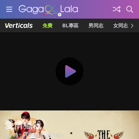
免費
BL專區
男同志
女同志
愛情獵殺
เขาจ้างให้ผมจีบนักฆ่า