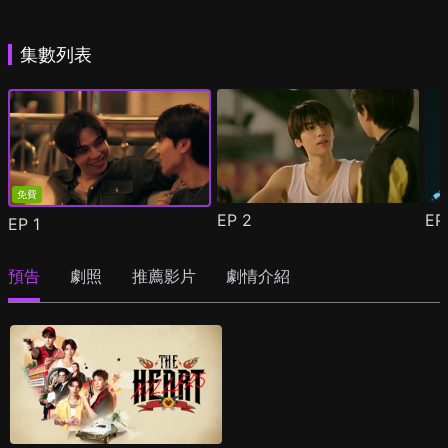
集數列表
免費
EP
2
E
EP
1
預告
劇照
推薦影片
劇情介紹