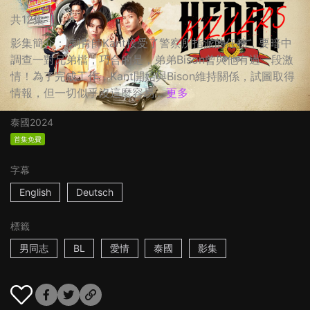
共12集
影集簡介： 刺青師Kant接受了警察所指派的任務，要暗中
調查一對兄弟檔，巧合的是，弟弟Bison曾與他有過一段激
情！為了完成工作，Kant開始與Bison維持關係，試圖取得
情報，但一切似乎沒這麼容易...
更多
泰國
2024
首集免費
字幕
English
Deutsch
標籤
男同志
BL
愛情
泰國
影集