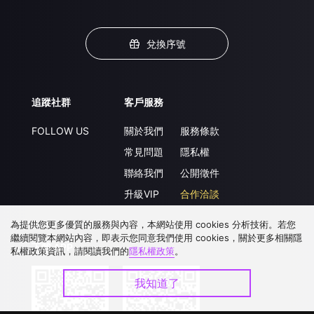
兌換序號
追蹤社群
客戶服務
FOLLOW US
關於我們
服務條款
常見問題
隱私權
聯絡我們
公開徵件
升級VIP
合作洽談
為提供您更多優質的服務與內容，本網站使用 cookies 分析技術。若您
繼續閱覽本網站內容，即表示您同意我們使用 cookies，關於更多相關隱
下載 APP
私權政策資訊，請閱讀我們的
隱私權政策
。
我知道了