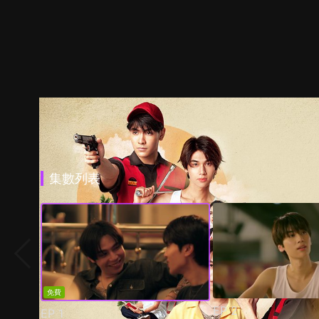
集數列表
免費
EP
2
EP
1