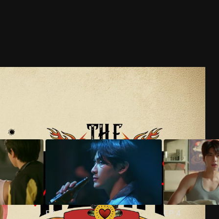
EP
3
EP
4