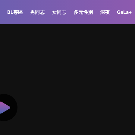
BL專區
男同志
女同志
多元性別
深夜
GaLa+