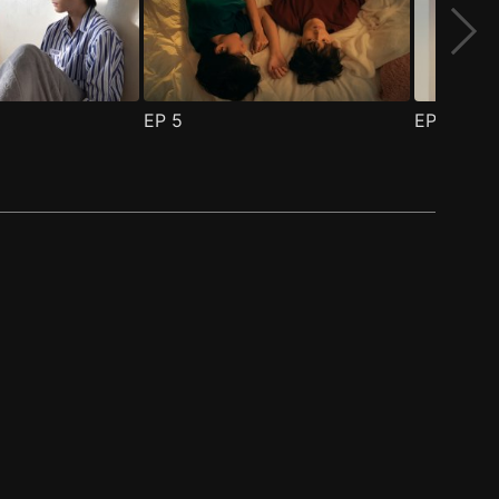
EP
5
EP
6