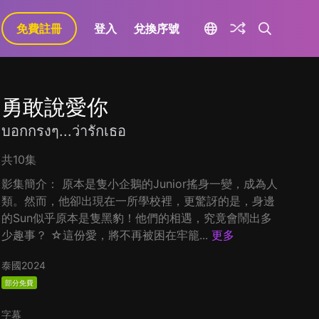
免費註冊
登入
兌換序號
勇敢說愛你
บอกกรงๆ...ว่ารักเธอ
共10集
影集簡介： 原本是隻小企鵝的Junior搖身一變，成為人
類。然而，他卻出現在一所學校裡，更驚訝的是，身邊
的Sun似乎原本是隻黑豹！他們的相遇，究竟會鬧出多
少趣事？ ☆這份愛，將不再被困在牢籠...
更多
泰國
2024
部分免費
字幕