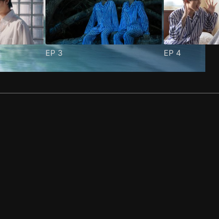
EP
3
EP
4