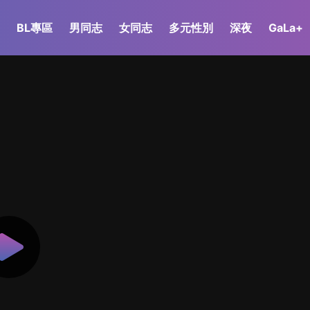
BL專區
男同志
女同志
多元性別
深夜
GaLa+