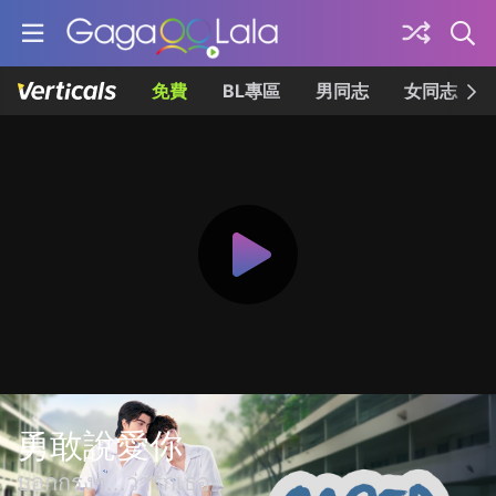
免費
BL專區
男同志
女同志
勇敢說愛你
บอกกรงๆ...ว่ารักเธอ