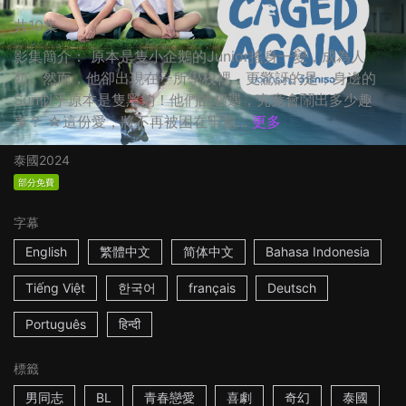
共10集
影集簡介： 原本是隻小企鵝的Junior搖身一變，成為人
類。然而，他卻出現在一所學校裡，更驚訝的是，身邊的
Sun似乎原本是隻黑豹！他們的相遇，究竟會鬧出多少趣
事？ ☆這份愛，將不再被困在牢籠...
更多
泰國
2024
部分免費
字幕
English
繁體中文
简体中文
Bahasa Indonesia
Tiếng Việt
한국어
français
Deutsch
Português
हिन्दी
標籤
男同志
BL
青春戀愛
喜劇
奇幻
泰國