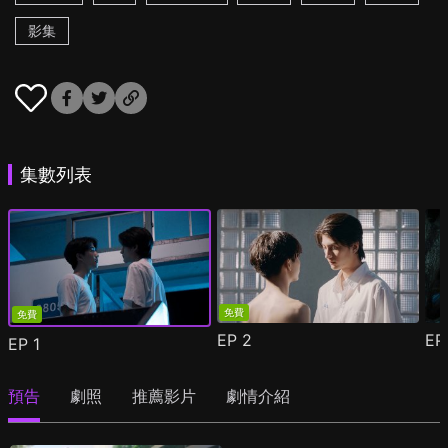
影集
集數列表
免費
免費
EP
2
E
EP
1
預告
劇照
推薦影片
劇情介紹