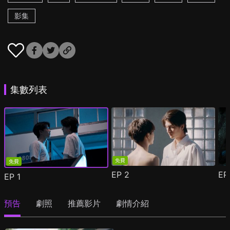
影集
集數列表
免費
免費
EP
2
E
EP
1
預告
劇照
推薦影片
劇情介紹