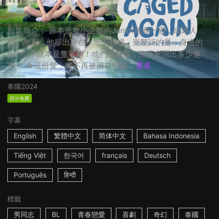
共10集
影集簡介： 原本是隻小企鵝的Junior搖身一變，成為人
類。然而，他卻出現在一所學校裡，更驚訝的是，身邊的
Sun似乎原本是隻黑豹！他們的相遇，究竟會鬧出多少趣
事？ ☆這份愛，將不再被困在牢籠...
更多
泰國
2024
部分免費
字幕
English
繁體中文
简体中文
Bahasa Indonesia
Tiếng Việt
한국어
français
Deutsch
Português
हिन्दी
標籤
男同志
BL
青春戀愛
喜劇
奇幻
泰國