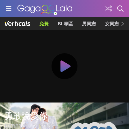
免費
BL專區
男同志
女同志
勇敢說愛你
บอกกรงๆ...ว่ารักเธอ