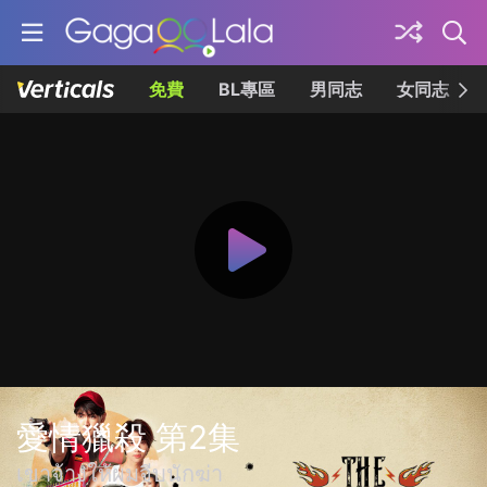
免費
BL專區
男同志
女同志
愛情獵殺 第2集
เขาจ้างให้ผมจีบนักฆ่า