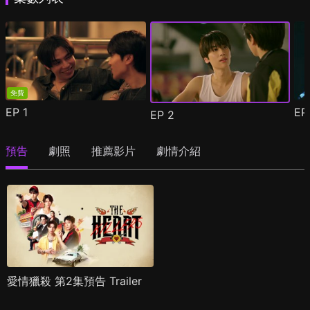
免費
EP
1
E
EP
2
預告
劇照
推薦影片
劇情介紹
愛情獵殺 第2集預告 Trailer