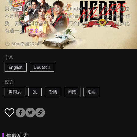
第2集： Style開始頻繁地接近Fadel，Fadel認為這一切並
不是巧合。 影集簡介： 刺青師Kant接受了警察所指派的任
務，要暗中調查一對兄弟檔，巧合的是，弟弟Bison曾與他
有過一段...
更多
59m
泰國
2024
字幕
English
Deutsch
標籤
男同志
BL
愛情
泰國
影集
集數列表