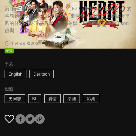
第1集： Kant開始執行計畫，而Fadel對於Kant接近Bison的
事感到不以為然。 影集簡介： 刺青師Kant接受了警察所指
派的任務，要暗中調查一對兄弟檔，巧合的是，弟弟Bison
曾與...
更多
1h4m
泰國
2024
免費
字幕
English
Deutsch
標籤
男同志
BL
愛情
泰國
影集