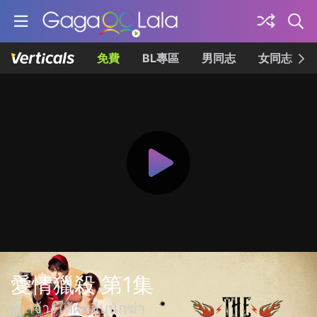
免費
BL專區
男同志
女同志
愛情獵殺 第1集
เขาจ้างให้ผมจีบนักฆ่า