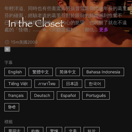
年輕洋溢、同時也有些羞澀的男孩普雷斯與比他年長的葛里
芬約碰面，經驗老道的葛里芬對於眼前的鮮肉感到性奮不
已。兩人的肢體碰觸喚起了內心的慾望，也叫醒了就在不遠
處的「怪物」…… ☆《天體度假村》《鄉仇...
更多
15m
美國
2008
限
字幕
English
繁體中文
简体中文
Bahasa Indonesia
Tiếng Việt
ภาษาไทย
日本語
한국어
français
Deutsch
Español
Português
हिन्दी
標籤
男同志
約炮
驚悚
北美
短片