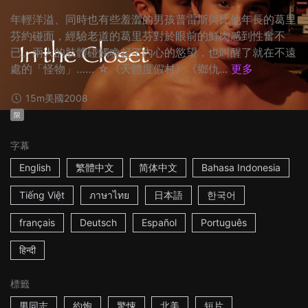
年輕洋溢、同時也有些羞澀的男孩普雷斯與比他年長的葛里
芬約碰面，經驗老道的葛里芬對於眼前的鮮肉感到性奮不
已。兩人的肢體碰觸喚起了內心的慾望，也叫醒了就在不遠
處的「怪物」…… ☆《天體度假村》《鄉仇...
更多
15m
美國
2008
限
字幕
English
繁體中文
简体中文
Bahasa Indonesia
Tiếng Việt
ภาษาไทย
日本語
한국어
français
Deutsch
Español
Português
हिन्दी
標籤
男同志
約炮
驚悚
北美
短片