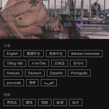
里歐對電視上的氣象預報員有著著魔般的熱愛，而這股幻想
在他遇見路卡後，似乎有了緩解。他們度過了難忘的一夜，
就像戀人一樣，很親密、也會鬥嘴，但在天亮後，彼此之間
的情愛還會在嗎？ ☆無論在深宵、或是...
更多
16m
法國
2017
字幕
English
繁體中文
简体中文
Bahasa Indonesia
Tiếng Việt
ภาษาไทย
日本語
한국어
français
Deutsch
Español
Português
русский
हिन्दी
العربية
標籤
男同志
愛情
情慾
歐洲
短片