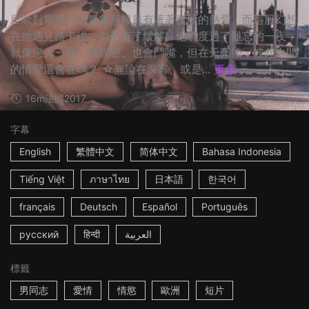
里歐對電視上的氣象預報員有著著魔般的熱愛，而這股幻想
在他遇見路卡後，似乎有了緩解。他們度過了難忘的一夜，
就像戀人一樣，很親密、也會鬥嘴，但在天亮後，彼此之間
的情愛還會在嗎？ ☆無論在深宵、或是...
更多
16m
法國
2017
字幕
English
繁體中文
简体中文
Bahasa Indonesia
Tiếng Việt
ภาษาไทย
日本語
한국어
français
Deutsch
Español
Português
русский
हिन्दी
العربية
標籤
男同志
愛情
情慾
歐洲
短片