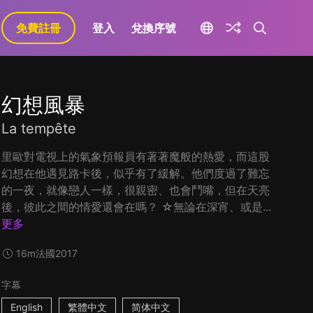
免費註冊
登入
兌換序號
幻想風暴
La tempête
里歐對電視上的氣象預報員有著著魔般的熱愛，而這股
幻想在他遇見路卡後，似乎有了緩解。他們度過了難忘
的一夜，就像戀人一樣，很親密、也會鬥嘴，但在天亮
後，彼此之間的情愛還會在嗎？ ☆無論在深宵、或是...
更多
16m
法國
2017
字幕
English
繁體中文
简体中文