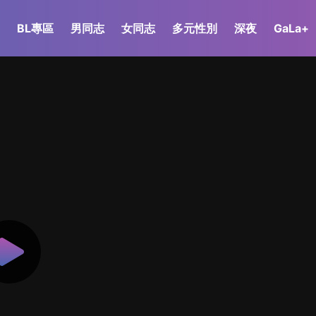
BL專區
男同志
女同志
多元性別
深夜
GaLa+