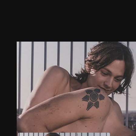
預告
劇照
推薦影片
劇情介紹