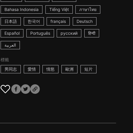
Bahasa Indonesia
Tiếng Việt
ภาษาไทย
日本語
한국어
français
Deutsch
Español
Português
русский
हिन्दी
العربية
標籤
男同志
愛情
情慾
歐洲
短片