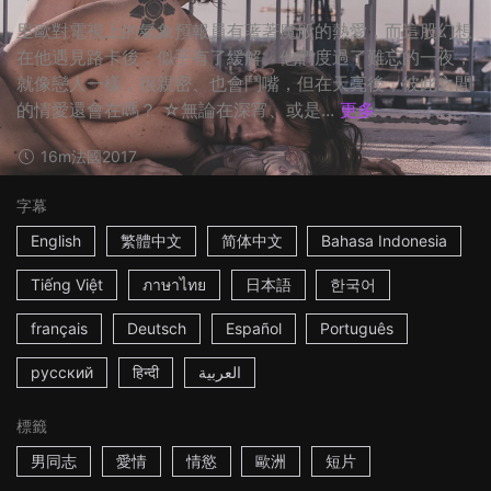
里歐對電視上的氣象預報員有著著魔般的熱愛，而這股幻想
在他遇見路卡後，似乎有了緩解。他們度過了難忘的一夜，
就像戀人一樣，很親密、也會鬥嘴，但在天亮後，彼此之間
的情愛還會在嗎？ ☆無論在深宵、或是...
更多
16m
法國
2017
字幕
English
繁體中文
简体中文
Bahasa Indonesia
Tiếng Việt
ภาษาไทย
日本語
한국어
français
Deutsch
Español
Português
русский
हिन्दी
العربية
標籤
男同志
愛情
情慾
歐洲
短片