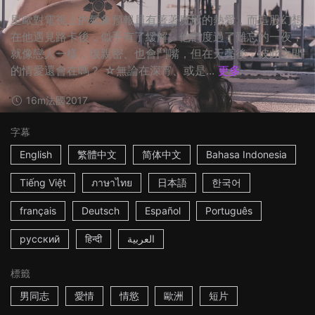
里歐對電視上的氣象預報員有著著魔般的熱愛，而這股幻想
在他遇見路卡後，似乎有了緩解。他們度過了難忘的一夜，
就像戀人一樣，很親密、也會鬥嘴，但在天亮後，彼此之間
的情愛還會在嗎？ ☆無論在深宵、或是...
更多
16m
法國
2017
字幕
English
繁體中文
简体中文
Bahasa Indonesia
Tiếng Việt
ภาษาไทย
日本語
한국어
français
Deutsch
Español
Português
русский
हिन्दी
العربية
標籤
男同志
愛情
情慾
歐洲
短片