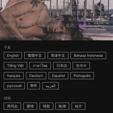
里歐對電視上的氣象預報員有著著魔般的熱愛，而這股幻想
在他遇見路卡後，似乎有了緩解。他們度過了難忘的一夜，
就像戀人一樣，很親密、也會鬥嘴，但在天亮後，彼此之間
的情愛還會在嗎？ ☆無論在深宵、或是...
更多
16m
法國
2017
字幕
English
繁體中文
简体中文
Bahasa Indonesia
Tiếng Việt
ภาษาไทย
日本語
한국어
français
Deutsch
Español
Português
русский
हिन्दी
العربية
標籤
男同志
愛情
情慾
歐洲
短片