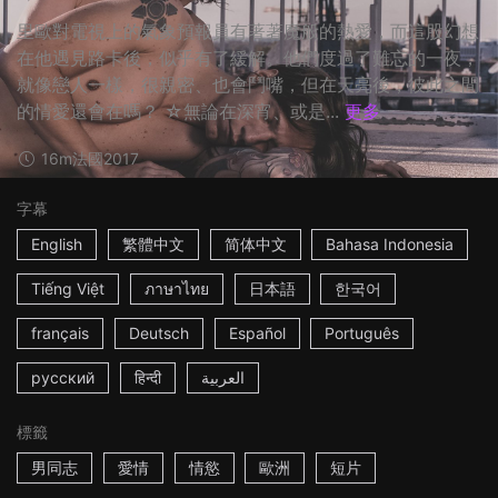
里歐對電視上的氣象預報員有著著魔般的熱愛，而這股幻想
在他遇見路卡後，似乎有了緩解。他們度過了難忘的一夜，
就像戀人一樣，很親密、也會鬥嘴，但在天亮後，彼此之間
的情愛還會在嗎？ ☆無論在深宵、或是...
更多
16m
法國
2017
字幕
English
繁體中文
简体中文
Bahasa Indonesia
Tiếng Việt
ภาษาไทย
日本語
한국어
français
Deutsch
Español
Português
русский
हिन्दी
العربية
標籤
男同志
愛情
情慾
歐洲
短片