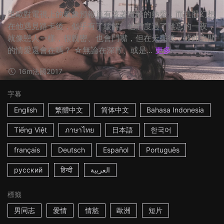
里歐對電視上的氣象預報員有著著魔般的熱愛，而這股幻想
在他遇見路卡後，似乎有了緩解。他們度過了難忘的一夜，
就像戀人一樣，很親密、也會鬥嘴，但在天亮後，彼此之間
的情愛還會在嗎？ ☆無論在深宵、或是...
更多
16m
法國
2017
字幕
English
繁體中文
简体中文
Bahasa Indonesia
Tiếng Việt
ภาษาไทย
日本語
한국어
français
Deutsch
Español
Português
русский
हिन्दी
العربية
標籤
男同志
愛情
情慾
歐洲
短片