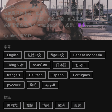
里歐對電視上的氣象預報員有著著魔般的熱愛，而這股幻想
在他遇見路卡後，似乎有了緩解。他們度過了難忘的一夜，
就像戀人一樣，很親密、也會鬥嘴，但在天亮後，彼此之間
的情愛還會在嗎？ ☆無論在深宵、或是...
更多
16m
法國
2017
字幕
English
繁體中文
简体中文
Bahasa Indonesia
Tiếng Việt
ภาษาไทย
日本語
한국어
français
Deutsch
Español
Português
русский
हिन्दी
العربية
標籤
男同志
愛情
情慾
歐洲
短片