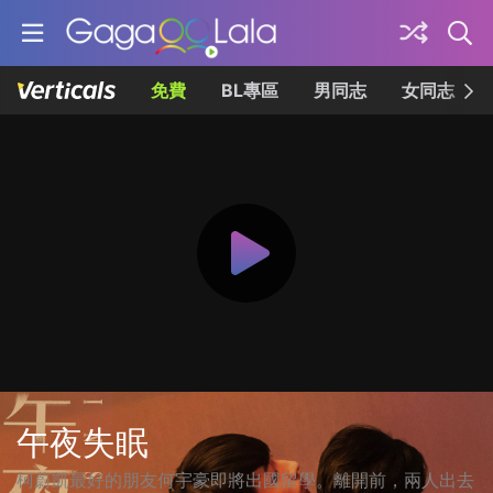
免費
BL專區
男同志
女同志
午夜失眠
柯蔚凱最好的朋友何宇豪即將出國留學。離開前，兩人出去