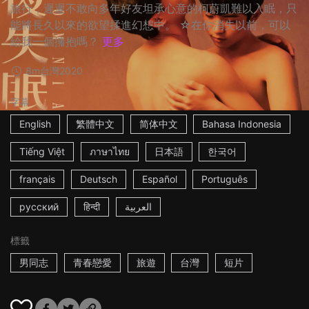
旅行，遲遲不敢向多年好友坦承心意的柯蔚凱難以入眠，只
能將長久以來的欲望揉進幻想中。 ☆在你消失以前，可以
給我一個擁抱嗎？
更多
8m
台灣
2020
字幕
English
繁體中文
简体中文
Bahasa Indonesia
Tiếng Việt
ภาษาไทย
日本語
한국어
français
Deutsch
Español
Português
русский
हिन्दी
العربية
標籤
男同志
青春戀愛
旅遊
台灣
短片