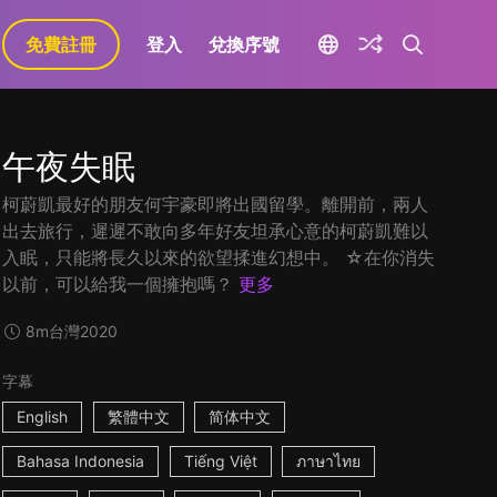
免費註冊
登入
兌換序號
午夜失眠
柯蔚凱最好的朋友何宇豪即將出國留學。離開前，兩人
出去旅行，遲遲不敢向多年好友坦承心意的柯蔚凱難以
入眠，只能將長久以來的欲望揉進幻想中。 ☆在你消失
以前，可以給我一個擁抱嗎？
更多
8m
台灣
2020
字幕
English
繁體中文
简体中文
Bahasa Indonesia
Tiếng Việt
ภาษาไทย