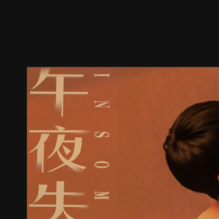
預告
劇照
推薦影片
劇情介紹