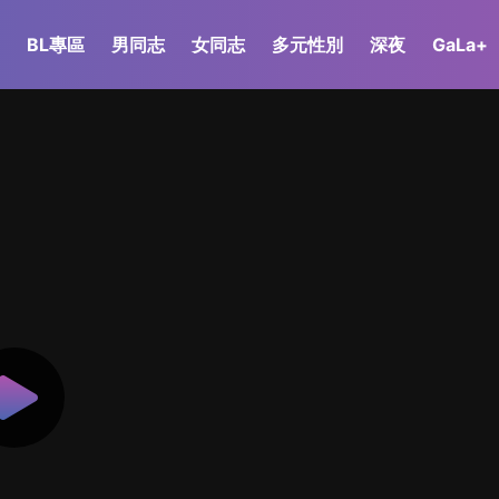
BL專區
男同志
女同志
多元性別
深夜
GaLa+