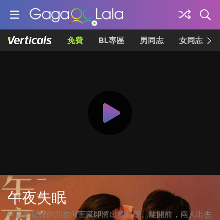
免費
BL專區
男同志
女同志
午夜失眠
柯蔚凱最好的朋友何宇豪即將出國留學。離開前，兩人出去