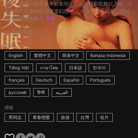
旅行，遲遲不敢向多年好友坦承心意的柯蔚凱難以入眠，只
能將長久以來的欲望揉進幻想中。 ☆在你消失以前，可以
給我一個擁抱嗎？
更多
8m
台灣
2020
字幕
English
繁體中文
简体中文
Bahasa Indonesia
Tiếng Việt
ภาษาไทย
日本語
한국어
français
Deutsch
Español
Português
русский
हिन्दी
العربية
標籤
男同志
青春戀愛
旅遊
台灣
短片