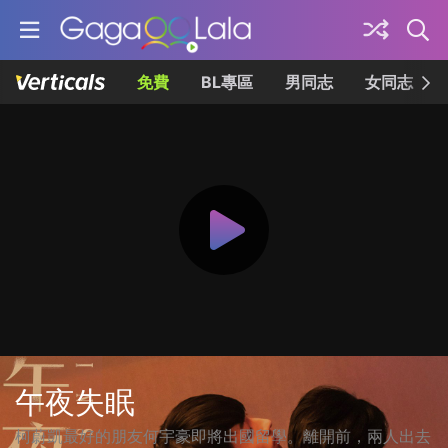
免費
BL專區
男同志
女同志
午夜失眠
柯蔚凱最好的朋友何宇豪即將出國留學。離開前，兩人出去