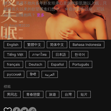
旅行，遲遲不敢向多年好友坦承心意的柯蔚凱難以入眠，只
能將長久以來的欲望揉進幻想中。 ☆在你消失以前，可以
給我一個擁抱嗎？
更多
8m
台灣
2020
字幕
English
繁體中文
简体中文
Bahasa Indonesia
Tiếng Việt
ภาษาไทย
日本語
한국어
français
Deutsch
Español
Português
русский
हिन्दी
العربية
標籤
男同志
青春戀愛
旅遊
台灣
短片