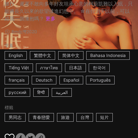
旅行，遲遲不敢向多年好友坦承心意的柯蔚凱難以入眠，只
能將長久以來的欲望揉進幻想中。 ☆在你消失以前，可以
給我一個擁抱嗎？
更多
8m
台灣
2020
字幕
English
繁體中文
简体中文
Bahasa Indonesia
Tiếng Việt
ภาษาไทย
日本語
한국어
français
Deutsch
Español
Português
русский
हिन्दी
العربية
標籤
男同志
青春戀愛
旅遊
台灣
短片