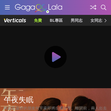
免費
BL專區
男同志
女同志
午夜失眠
柯蔚凱最好的朋友何宇豪即將出國留學。離開前，兩人出去