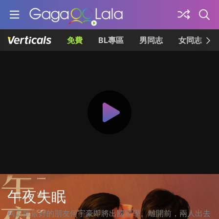
免費
BL專區
男同志
女同志
午夜失眠
柯蔚凱最好的朋友何宇豪即將出國留學。離開前，兩人出去