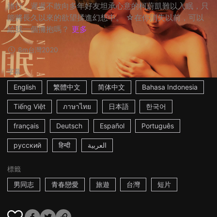
旅行，遲遲不敢向多年好友坦承心意的柯蔚凱難以入眠，只
能將長久以來的欲望揉進幻想中。 ☆在你消失以前，可以
給我一個擁抱嗎？
更多
8m
台灣
2020
字幕
English
繁體中文
简体中文
Bahasa Indonesia
Tiếng Việt
ภาษาไทย
日本語
한국어
français
Deutsch
Español
Português
русский
हिन्दी
العربية
標籤
男同志
青春戀愛
旅遊
台灣
短片