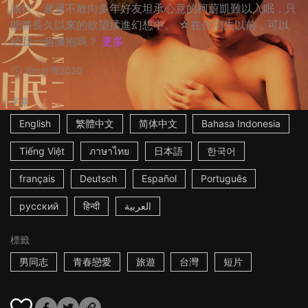
旅行，遲遲不敢向多年好友坦承心意的柯蔚凱難以入眠，只
能將長久以來的欲望揉進幻想中。 ☆在你消失以前，可以
給我一個擁抱嗎？
更多
8m
台灣
2020
字幕
English
繁體中文
简体中文
Bahasa Indonesia
Tiếng Việt
ภาษาไทย
日本語
한국어
français
Deutsch
Español
Português
русский
हिन्दी
العربية
標籤
男同志
青春戀愛
旅遊
台灣
短片