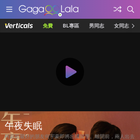
免費
BL專區
男同志
女同志
午夜失眠
柯蔚凱最好的朋友何宇豪即將出國留學。離開前，兩人出去