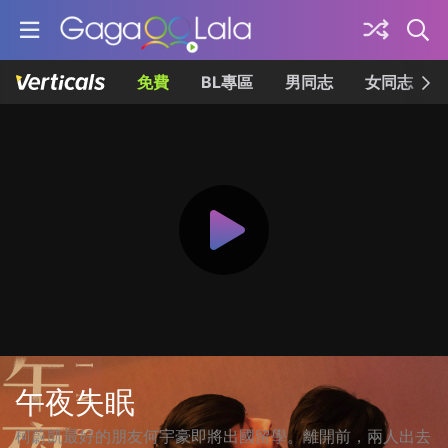
免費
BL專區
男同志
女同志
午夜失眠
柯蔚凱最好的朋友何宇豪即將出國留學。離開前，兩人出去