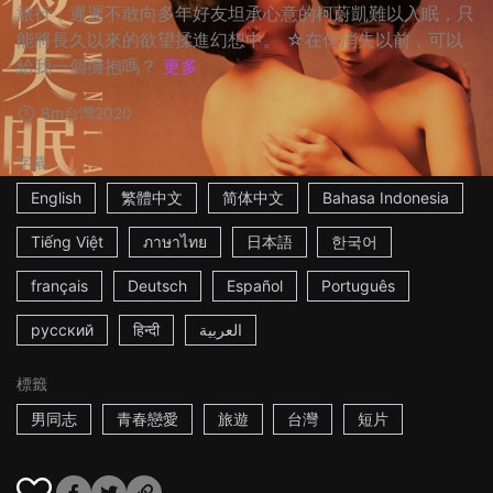
旅行，遲遲不敢向多年好友坦承心意的柯蔚凱難以入眠，只
能將長久以來的欲望揉進幻想中。 ☆在你消失以前，可以
給我一個擁抱嗎？
更多
8m
台灣
2020
字幕
English
繁體中文
简体中文
Bahasa Indonesia
Tiếng Việt
ภาษาไทย
日本語
한국어
français
Deutsch
Español
Português
русский
हिन्दी
العربية
標籤
男同志
青春戀愛
旅遊
台灣
短片