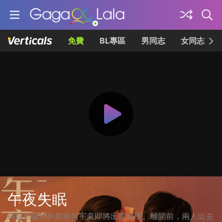
免費
BL專區
男同志
女同志
午夜失眠
柯蔚凱最好的朋友何宇豪即將出國留學。離開前，兩人出去