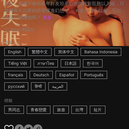
旅行，遲遲不敢向多年好友坦承心意的柯蔚凱難以入眠，只
能將長久以來的欲望揉進幻想中。 ☆在你消失以前，可以
給我一個擁抱嗎？
更多
8m
台灣
2020
字幕
English
繁體中文
简体中文
Bahasa Indonesia
Tiếng Việt
ภาษาไทย
日本語
한국어
français
Deutsch
Español
Português
русский
हिन्दी
العربية
標籤
男同志
青春戀愛
旅遊
台灣
短片