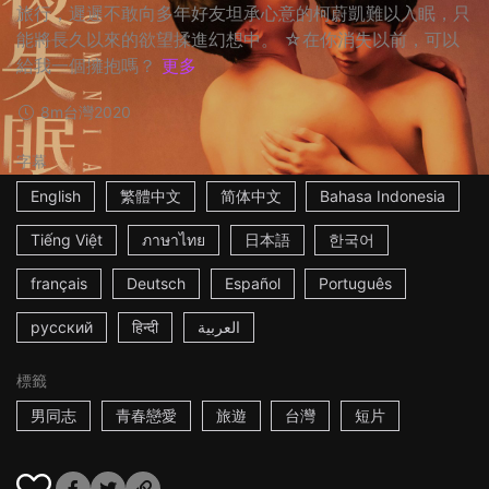
旅行，遲遲不敢向多年好友坦承心意的柯蔚凱難以入眠，只
能將長久以來的欲望揉進幻想中。 ☆在你消失以前，可以
給我一個擁抱嗎？
更多
8m
台灣
2020
字幕
English
繁體中文
简体中文
Bahasa Indonesia
Tiếng Việt
ภาษาไทย
日本語
한국어
français
Deutsch
Español
Português
русский
हिन्दी
العربية
標籤
男同志
青春戀愛
旅遊
台灣
短片