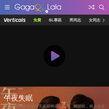
免費
BL專區
男同志
女同志
午夜失眠
柯蔚凱最好的朋友何宇豪即將出國留學。離開前，兩人出去