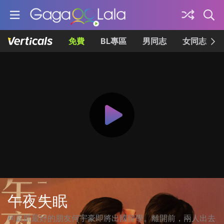
免費
BL專區
男同志
女同志
午夜失眠
柯蔚凱最好的朋友何宇豪即將出國留學。離開前，兩人出去