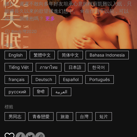
旅行，遲遲不敢向多年好友坦承心意的柯蔚凱難以入眠，只
能將長久以來的欲望揉進幻想中。 ☆在你消失以前，可以
給我一個擁抱嗎？
更多
8m
台灣
2020
字幕
English
繁體中文
简体中文
Bahasa Indonesia
Tiếng Việt
ภาษาไทย
日本語
한국어
français
Deutsch
Español
Português
русский
हिन्दी
العربية
標籤
男同志
青春戀愛
旅遊
台灣
短片