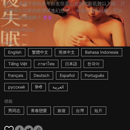
旅行，遲遲不敢向多年好友坦承心意的柯蔚凱難以入眠，只
能將長久以來的欲望揉進幻想中。 ☆在你消失以前，可以
給我一個擁抱嗎？
更多
8m
台灣
2020
字幕
English
繁體中文
简体中文
Bahasa Indonesia
Tiếng Việt
ภาษาไทย
日本語
한국어
français
Deutsch
Español
Português
русский
हिन्दी
العربية
標籤
男同志
青春戀愛
旅遊
台灣
短片