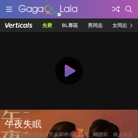
免費
BL專區
男同志
女同志
午夜失眠
柯蔚凱最好的朋友何宇豪即將出國留學。離開前，兩人出去