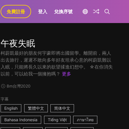
免費註冊
登入
兌換序號
午夜失眠
柯蔚凱最好的朋友何宇豪即將出國留學。離開前，兩人
出去旅行，遲遲不敢向多年好友坦承心意的柯蔚凱難以
入眠，只能將長久以來的欲望揉進幻想中。 ☆在你消失
以前，可以給我一個擁抱嗎？
更多
8m
台灣
2020
字幕
English
繁體中文
简体中文
Bahasa Indonesia
Tiếng Việt
ภาษาไทย