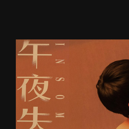
預告
劇照
推薦影片
劇情介紹