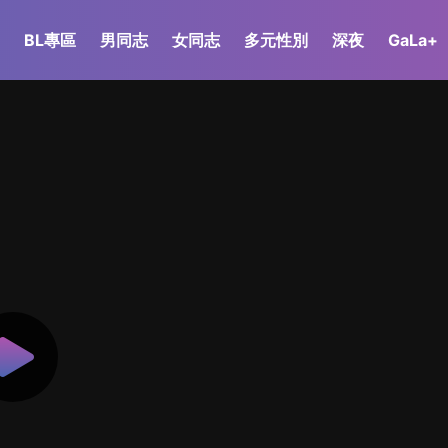
BL專區
男同志
女同志
多元性別
深夜
GaLa+