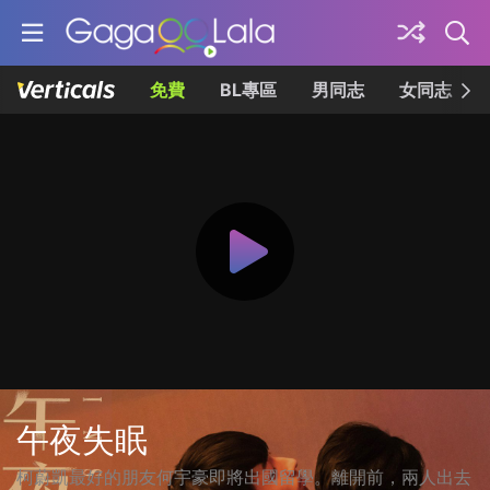
免費
BL專區
男同志
女同志
午夜失眠
柯蔚凱最好的朋友何宇豪即將出國留學。離開前，兩人出去