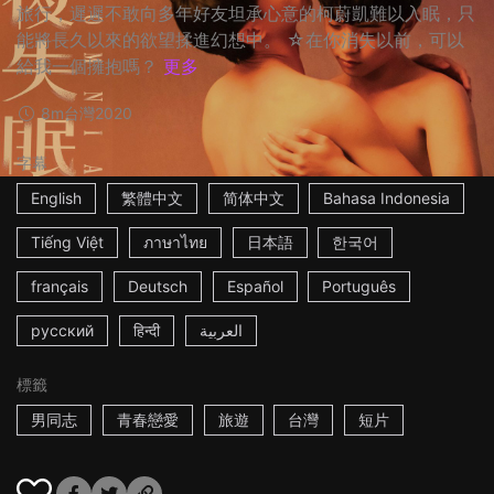
旅行，遲遲不敢向多年好友坦承心意的柯蔚凱難以入眠，只
能將長久以來的欲望揉進幻想中。 ☆在你消失以前，可以
給我一個擁抱嗎？
更多
8m
台灣
2020
字幕
English
繁體中文
简体中文
Bahasa Indonesia
Tiếng Việt
ภาษาไทย
日本語
한국어
français
Deutsch
Español
Português
русский
हिन्दी
العربية
標籤
男同志
青春戀愛
旅遊
台灣
短片