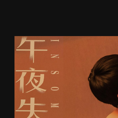
預告
劇照
推薦影片
劇情介紹