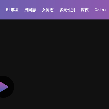
BL專區
男同志
女同志
多元性別
深夜
GaLa+