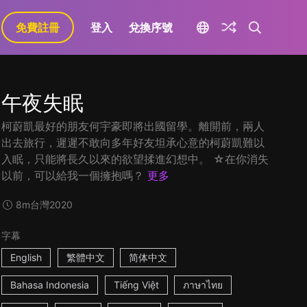
免費註冊
登入
兌換序號
午夜失眠
柯蔚凱最好的朋友何宇豪即將出國留學。離開前，兩人
出去旅行，遲遲不敢向多年好友坦承心意的柯蔚凱難以
入眠，只能將長久以來的欲望揉進幻想中。 ☆在你消失
以前，可以給我一個擁抱嗎？
更多
8m
台灣
2020
字幕
English
繁體中文
简体中文
Bahasa Indonesia
Tiếng Việt
ภาษาไทย