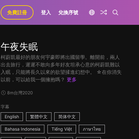
免費註冊
登入
兌換序號
午夜失眠
柯蔚凱最好的朋友何宇豪即將出國留學。離開前，兩人
出去旅行，遲遲不敢向多年好友坦承心意的柯蔚凱難以
入眠，只能將長久以來的欲望揉進幻想中。 ☆在你消失
以前，可以給我一個擁抱嗎？
更多
8m
台灣
2020
字幕
English
繁體中文
简体中文
Bahasa Indonesia
Tiếng Việt
ภาษาไทย