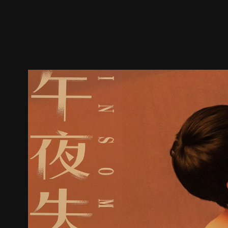
預告
劇照
推薦影片
劇情介紹