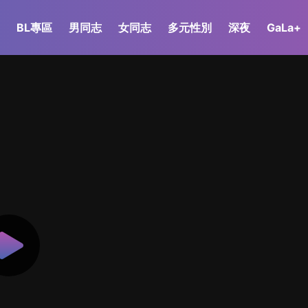
BL專區
男同志
女同志
多元性別
深夜
GaLa+