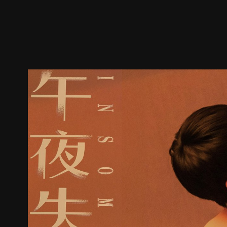
預告
劇照
推薦影片
劇情介紹