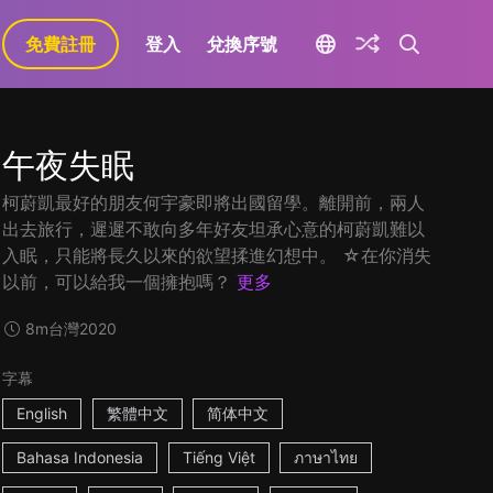
免費註冊
登入
兌換序號
午夜失眠
柯蔚凱最好的朋友何宇豪即將出國留學。離開前，兩人
出去旅行，遲遲不敢向多年好友坦承心意的柯蔚凱難以
入眠，只能將長久以來的欲望揉進幻想中。 ☆在你消失
以前，可以給我一個擁抱嗎？
更多
8m
台灣
2020
字幕
English
繁體中文
简体中文
Bahasa Indonesia
Tiếng Việt
ภาษาไทย