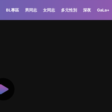
BL專區
男同志
女同志
多元性別
深夜
GaLa+