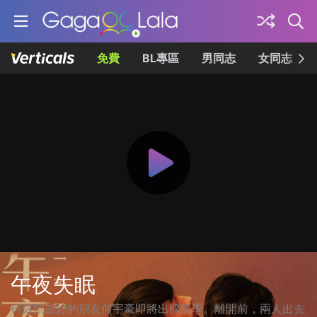
免費
BL專區
男同志
女同志
午夜失眠
柯蔚凱最好的朋友何宇豪即將出國留學。離開前，兩人出去