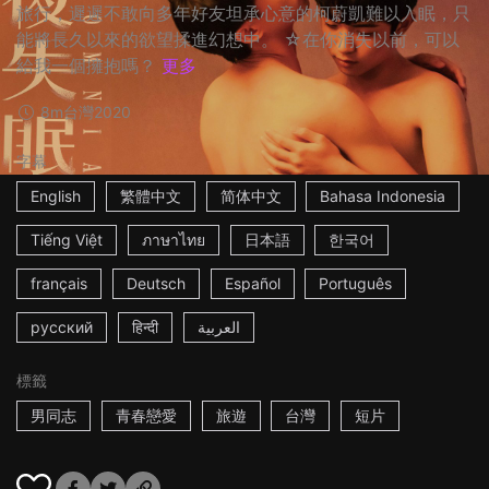
旅行，遲遲不敢向多年好友坦承心意的柯蔚凱難以入眠，只
能將長久以來的欲望揉進幻想中。 ☆在你消失以前，可以
給我一個擁抱嗎？
更多
8m
台灣
2020
字幕
English
繁體中文
简体中文
Bahasa Indonesia
Tiếng Việt
ภาษาไทย
日本語
한국어
français
Deutsch
Español
Português
русский
हिन्दी
العربية
標籤
男同志
青春戀愛
旅遊
台灣
短片