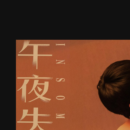
預告
劇照
推薦影片
劇情介紹