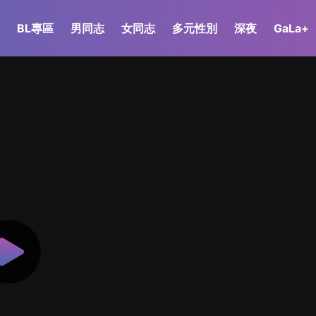
BL專區
男同志
女同志
多元性別
深夜
GaLa+