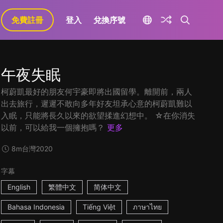
免費註冊
登入
兌換序號
午夜失眠
柯蔚凱最好的朋友何宇豪即將出國留學。離開前，兩人
出去旅行，遲遲不敢向多年好友坦承心意的柯蔚凱難以
入眠，只能將長久以來的欲望揉進幻想中。 ☆在你消失
以前，可以給我一個擁抱嗎？
更多
8m
台灣
2020
字幕
English
繁體中文
简体中文
Bahasa Indonesia
Tiếng Việt
ภาษาไทย