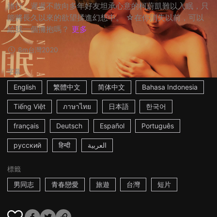
旅行，遲遲不敢向多年好友坦承心意的柯蔚凱難以入眠，只
能將長久以來的欲望揉進幻想中。 ☆在你消失以前，可以
給我一個擁抱嗎？
更多
8m
台灣
2020
字幕
English
繁體中文
简体中文
Bahasa Indonesia
Tiếng Việt
ภาษาไทย
日本語
한국어
français
Deutsch
Español
Português
русский
हिन्दी
العربية
標籤
男同志
青春戀愛
旅遊
台灣
短片