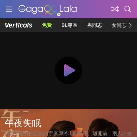
免費
BL專區
男同志
女同志
午夜失眠
柯蔚凱最好的朋友何宇豪即將出國留學。離開前，兩人出去