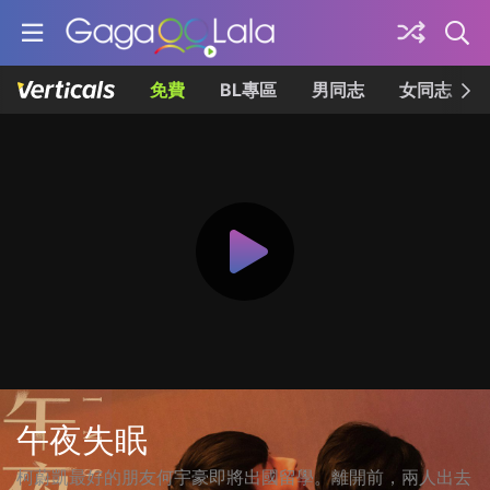
免費
BL專區
男同志
女同志
午夜失眠
柯蔚凱最好的朋友何宇豪即將出國留學。離開前，兩人出去