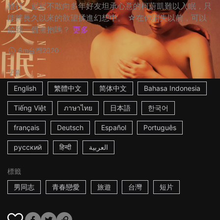
旅行，遲遲不敢向多年好友坦承心意的柯蔚凱難以入眠，只
能將長久以來的欲望揉進幻想中。 ☆在你消失以前，可以
給我一個擁抱嗎？
更多
8m
台灣
2020
字幕
English
繁體中文
简体中文
Bahasa Indonesia
Tiếng Việt
ภาษาไทย
日本語
한국어
français
Deutsch
Español
Português
русский
हिन्दी
العربية
標籤
男同志
青春戀愛
旅遊
台灣
短片