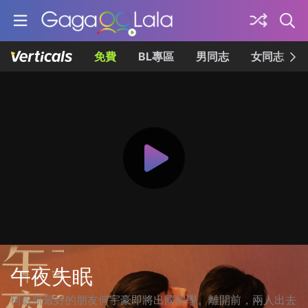
免費
BL專區
男同志
女同志
午夜失眠
柯蔚凱最好的朋友何宇豪即將出國留學。離開前，兩人出去