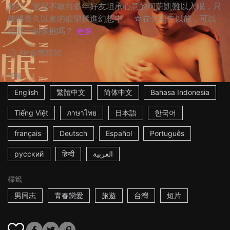
旅行，遲遲不敢向多年好友坦承心意的柯蔚凱難以入眠，只
能將長久以來的欲望揉進幻想中。 ☆在你消失以前，可以
給我一個擁抱嗎？
更多
8m
台灣
2020
字幕
English
繁體中文
简体中文
Bahasa Indonesia
Tiếng Việt
ภาษาไทย
日本語
한국어
français
Deutsch
Español
Português
русский
हिन्दी
العربية
標籤
男同志
青春戀愛
旅遊
台灣
短片